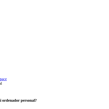
space
al
mi ordenador personal?