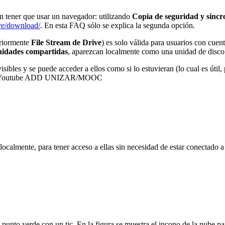
n tener que usar un navegador: utilizando
Copia de seguridad y sincr
ive/download/
. En esta FAQ sólo se explica la segunda opción.
riormente
File Stream de Drive
) es solo válida para usuarios con cue
idades compartidas
, aparezcan localmente como una unidad de disco a
isibles y se puede acceder a ellos como si lo estuvieran (lo cual es úti
de Youtube ADD UNIZAR/MOOC
localmente, para tener acceso a ellas sin necesidad de estar conectado a 
unto verde con un tic. En la figura se muestra el incono de la nube para