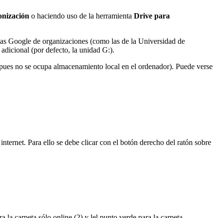
onización
o haciendo uso de la herramienta
Drive para
ntas Google de organizaciones (como las de la Universidad de
dicional (por defecto, la unidad G:).
l, pues no se ocupa almacenamiento local en el ordenador). Puede verse
internet. Para ello se debe clicar con el botón derecho del ratón sobre
 la carpeta sólo online (2) y lel punto verde para la carpeta