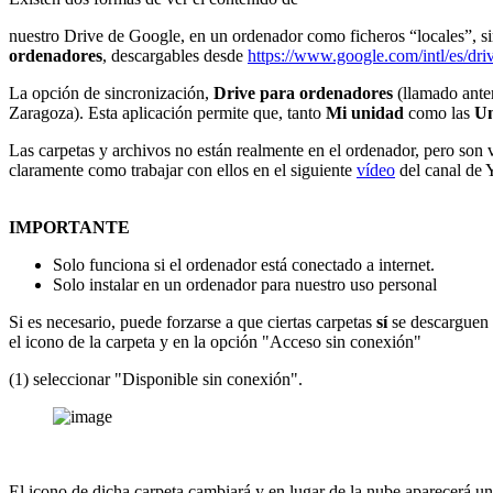
nuestro Drive de Google, en un ordenador como ficheros “locales”, si
ordenadores
, descargables desde
https://www.google.com/intl/es/dr
La opción de sincronización,
Drive para ordenadores
(llamado ante
Zaragoza). Esta aplicación permite que, tanto
Mi unidad
como las
Un
Las carpetas y archivos no están realmente en el ordenador, pero son v
claramente como trabajar con ellos en el siguiente
vídeo
del canal 
IMPORTANTE
Solo funciona si el ordenador está conectado a internet.
Solo instalar en un ordenador para nuestro uso personal
Si es necesario, puede forzarse a que ciertas carpetas
sí
se descarguen 
el icono de la carpeta y en la opción "Acceso sin conexión"
(1) seleccionar "Disponible sin conexión".
El icono de dicha carpeta cambiará y en lugar de la nube aparecerá un p