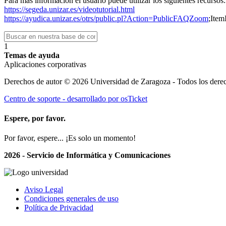
Para más información el usuario puede utilizar los siguientes recursos:
https://segeda.unizar.es/videotutorial.html
https://ayudica.unizar.es/otrs/public.pl?Action=PublicFAQZoom
;Ite
1
Temas de ayuda
Aplicaciones corporativas
Derechos de autor © 2026 Universidad de Zaragoza - Todos los derec
Centro de soporte - desarrollado por osTicket
Espere, por favor.
Por favor, espere... ¡Es solo un momento!
2026 - Servicio de Informática y Comunicaciones
Aviso Legal
Condiciones generales de uso
Política de Privacidad