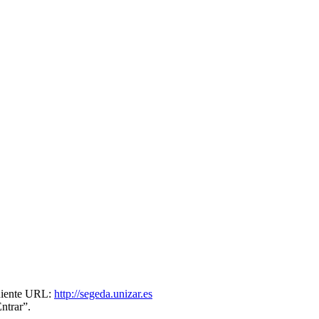
uiente URL:
http://segeda.unizar.es
ntrar”.