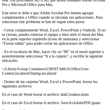
Mac con procesador M1 o M2 que tienen instalado Adobe Acrobat
Pro y Microsoft Office para Mac.
Este error se debe a que Adobe Acrobat Pro intenta agregar
complementos a Office cuando se ejecutan sus aplicaciones. Para
solucionar este problema se han de seguir estos pasos:
- Cerrar completamente Word, Excel, PowerPoint y Outlook. Si no
se cierran, puedes reiniciar el equipo o bien abrir el menú del Mac
en la parte superior izquierda (icono de manzana) y seleccionar
“Forzar salida” para poder cerrar las aplicaciones de Office.
- En el escritorio de Mac, hacer clic en “IR” en el menú superior y
posteriormente seleccionar “Ir a la carpeta”, y escribir la siguiente
ubicación:
~/Library/Group Containers/UBF8T346G9.Office/User
Content.localized/Startup.localized/
- Dentro de las carpetas Word, Excel y PowerPoint, borrar los
siguientes archivos:
En el caso de Word borrar el archivo: linkCreation.dotm
En el caso de Excel borrar el archivo: SaveAsAdobePDF.ppam