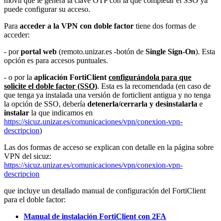
móvil que le genera la clave OTP con la que completar el SSO ya
puede configurar su acceso.
Para
acceder a la VPN con doble factor
tiene dos formas de
acceder:
- por
portal web
(remoto.unizar.es -botón de
Single Sign-On
). Esta
opción es para accesos puntuales.
- o por la
aplicación FortiClient
configurándola para que
solicite el doble factor (SSO)
. Esta es la recomendada (en caso de
que tenga ya instalada una versión de forticlient antigua y no tenga
la opción de SSO, debería
detenerla/cerrarla y
desinstalarla
e
instalar
la que indicamos en
https://sicuz.unizar.es/comunicaciones/vpn/conexion-vpn-
descripcion
)
Las dos formas de acceso se explican con detalle en la página sobre
VPN del sicuz:
https://sicuz.unizar.es/comunicaciones/vpn/conexion-vpn-
descripcion
que incluye un detallado manual de configuración del FortiClient
para el doble factor:
Manual de instalación FortiClient con 2FA