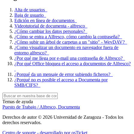
Alta de usuarios
Baja de usuario
Edición en línea de documentos
Videotutorial de documenta - alfresco
¿Cómo cambiar los datos personales?
¿Cómo se entra a Alfresco, cómo cambio la contraseña?
¿Cómo subir un árbol de carpetas a un "sitio" - WevDAV?
¿Como visualizar un documento en navegador fuera de
entorno alfresco?
¿Por qué me llega por e-mail una contraseña de Alfresco?
¿Por qué Office bloquea el acceso a documentos de Alfresco?
¿Porqué da un mensaje de error subiendo ficheros?
¿Porqué no es posible el acceso a Documenta por
SMB/CIFS?
Temas de ayuda
Puesto de Trabajo / Alfresco, Documenta
Derechos de autor © 2026 Universidad de Zaragoza - Todos los
derechos reservados.
Centro de soporte - desarrollado por osTicket