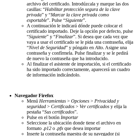
archivo del certificado. Introdúzcala y marque las dos
casillas: “
Habilitar protección segura de la clave
privada
” y “
Marcar la clave privada como
exportable
”. Pulse “
Siguiente
”.
A continuación le indicará dónde puede colocar el
certificado importado. Deje la opción por defecto, pulse
“
Siguiente
” y “
Finalizar
”. Si desea que cada vez que
vaya a usar el certificado se le pida una contraseña, elija
“
Nivel de Seguridad
” y póngalo en
Alto
. Asigne una
contraseña y confírmela. Pulse finalizar y se le pedirá
de nuevo la contraseña que ha introducido.
Al finalizar el asistente de importación, si el certificado
ha sido importado correctamente, aparecerá un cuadro
de información indicándolo.
Navegador Firefox
Menú
Herramientas
>
Opciones
>
Privacidad y
seguridad
>
Certificados
>
Ver certificados
y elija la
pestaña “
Sus certificados
”.
Pulse en el botón
Importar
Seleccione la ubicación donde tiene el archivo en
formato
.p12
o
.pfx
que desea importar
Inserte la contraseña maestra de su navegador (si