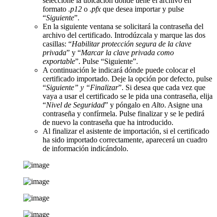
seleccione la ubicación donde tiene el archivo en
formato
.p12
o
.pfx
que desea importar y pulse
“
Siguiente
”.
En la siguiente ventana se solicitará la contraseña del
archivo del certificado. Introdúzcala y marque las dos
casillas: “
Habilitar protección segura de la clave
privada
” y “
Marcar la clave privada como
exportable
”. Pulse “Siguiente”.
A continuación le indicará dónde puede colocar el
certificado importado. Deje la opción por defecto, pulse
“
Siguiente” y “Finalizar
”. Si desea que cada vez que
vaya a usar el certificado se le pida una contraseña, elija
“
Nivel de Seguridad
” y póngalo en
Alto
. Asigne una
contraseña y confírmela. Pulse finalizar y se le pedirá
de nuevo la contraseña que ha introducido.
Al finalizar el asistente de importación, si el certificado
ha sido importado correctamente, aparecerá un cuadro
de información indicándolo.