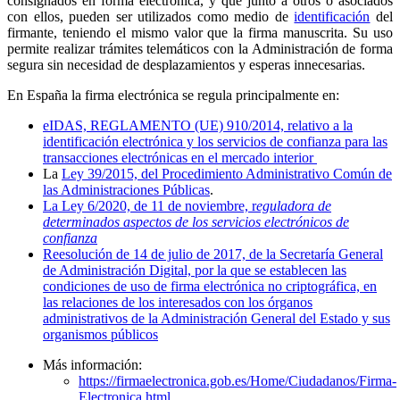
consignados en forma electrónica, y que junto a otros o asociados
con ellos, pueden ser utilizados como medio de
identificación
del
firmante, teniendo el mismo valor que la firma manuscrita. Su uso
permite realizar trámites telemáticos con la Administración de forma
segura sin necesidad de desplazamientos y esperas innecesarias.
En España la firma electrónica se regula principalmente en:
eIDAS, REGLAMENTO (UE) 910/2014, relativo a la
identificación electrónica y los servicios de confianza para las
transacciones electrónicas en el mercado interior
La
Ley 39/2015, del Procedimiento Administrativo Común de
las Administraciones Públicas
.
La Ley 6/2020, de 11 de noviembre, r
eguladora de
determinados aspectos de los servicios electrónicos de
confianza
Reesolución de 14 de julio de 2017, de la Secretaría General
de Administración Digital, por la que se establecen las
condiciones de uso de firma electrónica no criptográfica, en
las relaciones de los interesados con los órganos
administrativos de la Administración General del Estado y sus
organismos públicos
Más información:
https://firmaelectronica.gob.es/Home/Ciudadanos/Firma-
Electronica.html