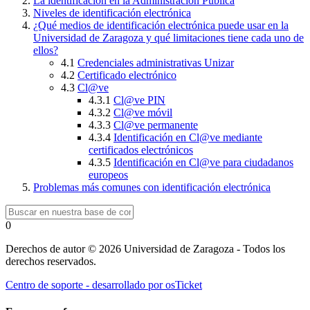
La identificación en la Administración Pública
Niveles de identificación electrónica
¿Qué medios de identificación electrónica puede usar en la
Universidad de Zaragoza y qué limitaciones tiene cada uno de
ellos?
4.1
Credenciales administrativas Unizar
4.2
Certificado electrónico
4.3
Cl@ve
4.3.1
Cl@ve PIN
4.3.2
Cl@ve móvil
4.3.3
Cl@ve permanente
4.3.4
Identificación en Cl@ve mediante
certificados electrónicos
4.3.5
Identificación en Cl@ve para ciudadanos
europeos
Problemas más comunes con identificación electrónica
0
Derechos de autor © 2026 Universidad de Zaragoza - Todos los
derechos reservados.
Centro de soporte - desarrollado por osTicket