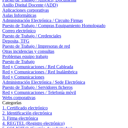
Anillo Digital Docente (ADD)
Aplicaciones corporativas
Aulas Informáticas
Administración Electrónica / Circuito Firmas
Puesto de Trabajo / Compras Equipamiento Homologado
Correo electrónico
Puesto de Trabajo / Credenciales
Deposita, TFG
Puesto de Trabajo / Impresoras de red
Otras incidencias y consultas
Problemas equipo trabajo
Puesto de Trabajo
Red y Comunicaciones / Red Cableada
Red y Comunicaciones / Red Inalámbrica
Red y Comunicaciones
Administración Electrónica / Sede Electrónica
Puesto de Trabajo / Servidores ficheros
Red y Comunicaciones / Telefonía móvil
Webs corporativas
Categorías
1. Certificado electrónico
2. Identificación electrónica
3. Firma electrónica
4. REGTEL (Registro electrónico)