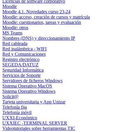
Licencias de software corporativo
Moodle
Moodle 4.1. Novedades curso 23-24
Moodle: acceso, creación de cursos y matrícula
Moodle: cuestionarios, tareas y evaluación
Moodle: otros
MS Teams
Nombres (DNS) y direccionamiento IP
Red cableada
Red inalámbrica - WIFI
Red y Comunicaciones
Registro electrónico
SEGEDA/DATUZ
Seguridad Informática
Servicios de Soporte
Servidores de ficheros Windows
Sistema Operativo MacOS
Sistema Operativo Windows
Solicit@
Tarjeta universitaria y App Unizar
Telefonía fija
Telefonía móvil
UXXI-Económico
UXXIEC -TERMINAL SERVER
Videotutoriales sobre herramientas TIC