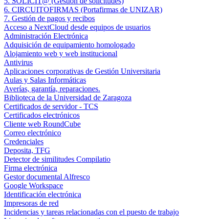
5. SOLICIT@ (Gestión de solicitudes)
6. CIRCUITOFIRMAS (Portafirmas de UNIZAR)
7. Gestión de pagos y recibos
Acceso a NextCloud desde equipos de usuarios
Administración Electrónica
Adquisición de equipamiento homologado
Alojamiento web y web institucional
Antivirus
Aplicaciones corporativas de Gestión Universitaria
Aulas y Salas Informáticas
Averías, garantía, reparaciones.
Biblioteca de la Universidad de Zaragoza
Certificados de servidor - TCS
Certificados electrónicos
Cliente web RoundCube
Correo electrónico
Credenciales
Deposita, TFG
Detector de similitudes Compilatio
Firma electrónica
Gestor documental Alfresco
Google Workspace
Identificación electrónica
Impresoras de red
Incidencias y tareas relacionadas con el puesto de trabajo