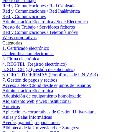
Puesto de Trabajo
Red y Comunicaciones / Red Cableada
Red y Comunicaciones / Red Inalámbrica
Red y Comunicaciones
Administración Electrónica / Sede Electrónica
Puesto de Trabajo / Servidores ficheros
Red y Comunicaciones / Telefonía móvil
Webs corporativas
Categorías
1. Certificado electrónico
2. Identificación electrónica
3. Firma electrónica
4. REGTEL (Registro electrónico)
5. SOLICIT@ (Gestión de solicitudes)
6. CIRCUITOFIRMAS (Portafirmas de UNIZAR)
7. Gestión de pagos y recibos
Acceso a NextCloud desde equipos de usuarios
Administración Electrónica
Adquisición de equipamiento homologado
Alojamiento web y web institucional
Antivirus
Aplicaciones corporativas de Gestión Universitaria
Aulas y Salas Informáticas
Averías, garantía, reparaciones.
Biblioteca de la Universidad de Zaragoza