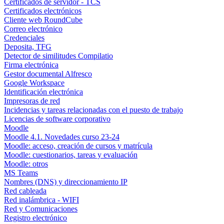
Certificados de servidor - TCS
Certificados electrónicos
Cliente web RoundCube
Correo electrónico
Credenciales
Deposita, TFG
Detector de similitudes Compilatio
Firma electrónica
Gestor documental Alfresco
Google Workspace
Identificación electrónica
Impresoras de red
Incidencias y tareas relacionadas con el puesto de trabajo
Licencias de software corporativo
Moodle
Moodle 4.1. Novedades curso 23-24
Moodle: acceso, creación de cursos y matrícula
Moodle: cuestionarios, tareas y evaluación
Moodle: otros
MS Teams
Nombres (DNS) y direccionamiento IP
Red cableada
Red inalámbrica - WIFI
Red y Comunicaciones
Registro electrónico