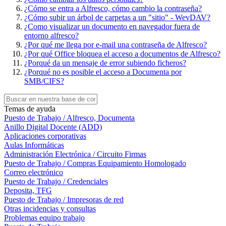
¿Cómo se entra a Alfresco, cómo cambio la contraseña?
¿Cómo subir un árbol de carpetas a un "sitio" - WevDAV?
¿Como visualizar un documento en navegador fuera de
entorno alfresco?
¿Por qué me llega por e-mail una contraseña de Alfresco?
¿Por qué Office bloquea el acceso a documentos de Alfresco?
¿Porqué da un mensaje de error subiendo ficheros?
¿Porqué no es posible el acceso a Documenta por
SMB/CIFS?
Temas de ayuda
Puesto de Trabajo / Alfresco, Documenta
Anillo Digital Docente (ADD)
Aplicaciones corporativas
Aulas Informáticas
Administración Electrónica / Circuito Firmas
Puesto de Trabajo / Compras Equipamiento Homologado
Correo electrónico
Puesto de Trabajo / Credenciales
Deposita, TFG
Puesto de Trabajo / Impresoras de red
Otras incidencias y consultas
Problemas equipo trabajo