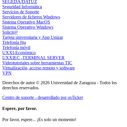
SEGEDA/DATUZ
Seguridad Informática
Servicios de Soporte
Servidores de ficheros Windows
Sistema Operativo MacOS
Sistema Operativo Windows
Solicit@
Tarjeta universitaria y App Unizar
Telefonía fija
Telefonía móvil
UXXI-Económico
UXXIEC -TERMINAL SERVER
Videotutoriales sobre herramientas TIC
Virtualización, acceso remoto y software
VPN
Derechos de autor © 2026 Universidad de Zaragoza - Todos los
derechos reservados.
Centro de soporte - desarrollado por osTicket
Espere, por favor.
Por favor, espere... ¡Es solo un momento!